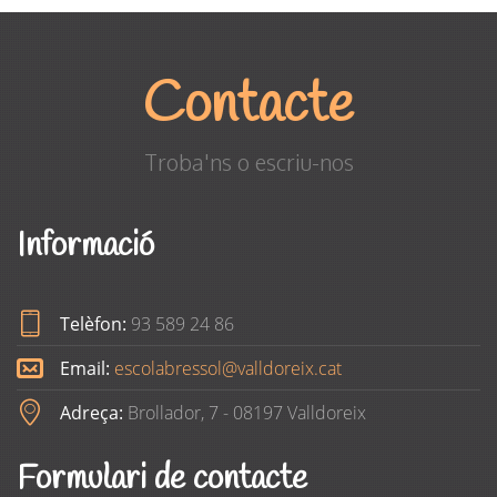
Contacte
Troba'ns o escriu-nos
Informació
Telèfon:
93 589 24 86
Email:
escolabressol@valldoreix.cat
Adreça:
Brollador, 7 - 08197 Valldoreix
Formulari de contacte