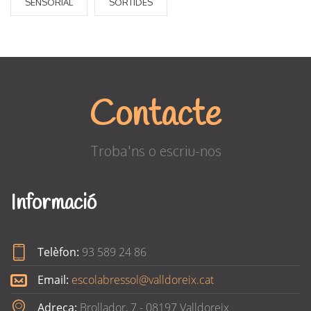
SENSORIAL
SORTIDES
Contacte
Troba'ns o escriu-nos
Informació
Telèfon:
93 589 24 86
Email:
escolabressol@valldoreix.cat
Adreça:
Brollador, 7 - 08197 Valldoreix