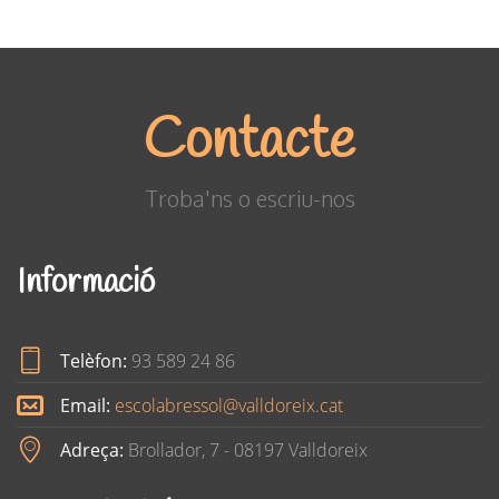
Contacte
Troba'ns o escriu-nos
Informació
Telèfon:
93 589 24 86
Email:
escolabressol@valldoreix.cat
Adreça:
Brollador, 7 - 08197 Valldoreix